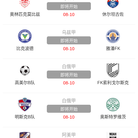
即将开始
奥林匹克莫比兹
休尔坦古佐
08-10
乌兹甲
即将开始
比克波德
雅潘FK
08-10
白俄甲
即将开始
高美尔B队
FK索利戈尔斯克
08-10
白俄甲
即将开始
明斯克B队
奥斯特罗维茨
08-10
阿美甲