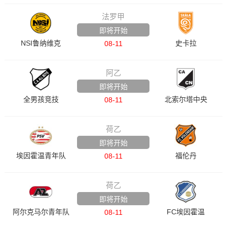
法罗甲
即将开始
NSI鲁纳维克
史卡拉
08-11
阿乙
即将开始
全男孩竞技
北索尔塔中央
08-11
荷乙
即将开始
埃因霍温青年队
福伦丹
08-11
荷乙
即将开始
阿尔克马尔青年队
FC埃因霍温
08-11