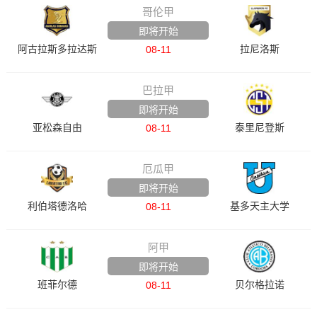
哥伦甲
即将开始
阿古拉斯多拉达斯
拉尼洛斯
08-11
巴拉甲
即将开始
亚松森自由
泰里尼登斯
08-11
厄瓜甲
即将开始
利伯塔德洛哈
基多天主大学
08-11
阿甲
即将开始
班菲尔德
贝尔格拉诺
08-11