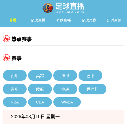
首页
足球直播
篮球直播
足球录像
足球新闻
热点赛事
赛事
西甲
英超
法甲
德甲
意甲
欧冠
中超
世界杯
NBA
CBA
WNBA
2026年08月10日 星期一