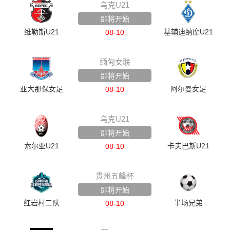
乌克U21
即将开始
维勒斯U21
基辅迪纳摩U21
08-10
缅甸女联
即将开始
亚大那保女足
阿尔曼女足
08-10
乌克U21
即将开始
索尔亚U21
卡夫巴斯U21
08-10
贵州五峰杯
即将开始
红岩村二队
半场兄弟
08-10