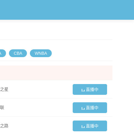
A
CBA
WNBA
之星
直播中
联
直播中
之路
直播中