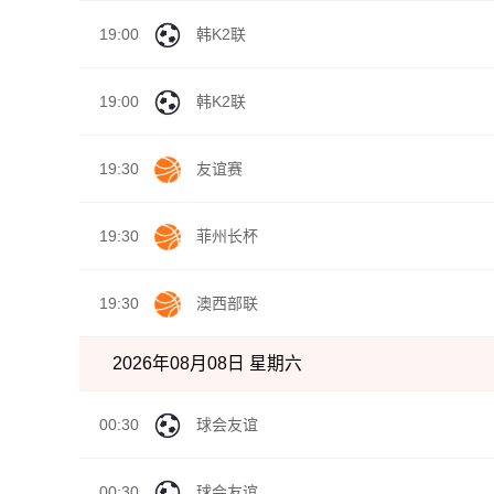
19:00
韩K2联
19:00
韩K2联
19:30
友谊赛
19:30
菲州长杯
19:30
澳西部联
2026年08月08日 星期六
00:30
球会友谊
00:30
球会友谊