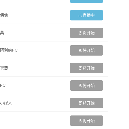
偶像
直播中
莫
即将开始
阿利纳FC
即将开始
衣恋
即将开始
FC
即将开始
小绿人
即将开始
即将开始