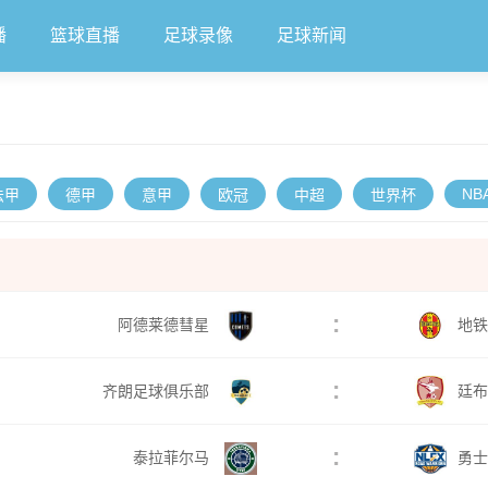
播
篮球直播
足球录像
足球新闻
NB
法甲
德甲
意甲
欧冠
中超
世界杯
:
阿德莱德彗星
地铁
:
齐朗足球俱乐部
廷布
:
泰拉菲尔马
勇士