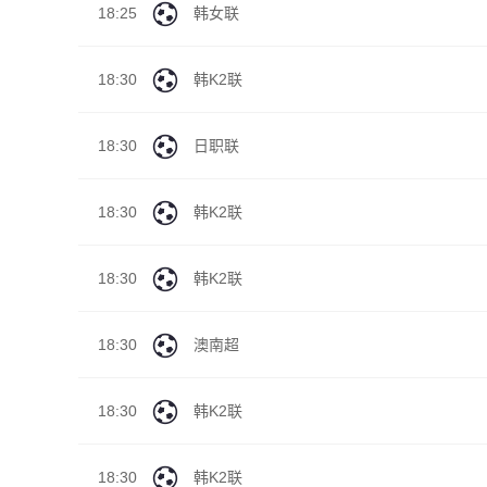
18:25
韩女联
18:30
韩K2联
18:30
日职联
18:30
韩K2联
18:30
韩K2联
18:30
澳南超
18:30
韩K2联
18:30
韩K2联