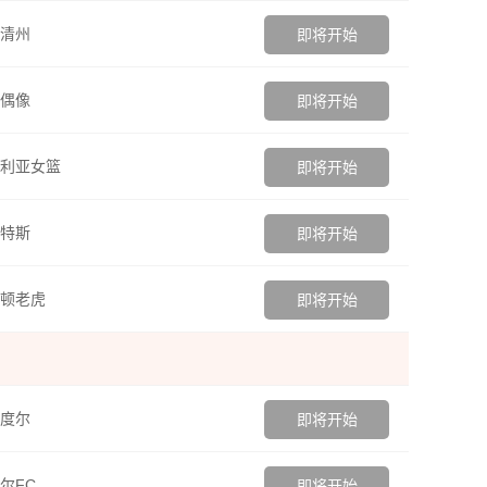
清州
即将开始
偶像
即将开始
利亚女篮
即将开始
特斯
即将开始
顿老虎
即将开始
度尔
即将开始
尔FC
即将开始