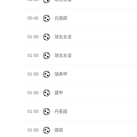
00:45
白俄超
01:00
球会友谊
01:00
球会友谊
01:00
瑞典甲
01:00
捷甲
01:00
丹麦超
01:00
挪超