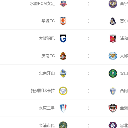
:
水原FCM女足
昌宁
:
华城FC
首尔
:
大阪钢巴
浦和
:
庆南FC
大邱
:
忠南牙山
安山
:
托列斯比卡拉
西阿
:
水原三星
金海
:
金浦市民
忠北