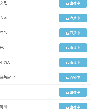
女足
直播中
衣恋
直播中
红钻
直播中
FC
直播中
小绿人
直播中
德莱德SC
直播中
直播中
清州
直播中