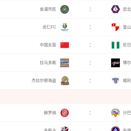
:
金浦市民
忠北
:
龙仁FC
釜山
:
中国女篮
尼日
:
拉马多斯
博尔
:
杰拉尔顿海盗
威利
:
赫罗纳
沙巴
:
韦斯卡
安道