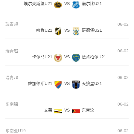
埃尔夫斯堡U21
VS
诺尔比U21
瑞青超
06-02
哈肯U21
VS
哥德堡U21
瑞青超
06-02
卡尔马U21
VS
法肯柏尔U21
瑞青超
06-02
佐加顿斯U21
VS
天狼星U21
东南锦
06-02
文莱
VS
东帝汶
东南亚U19
06-02