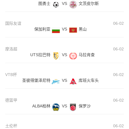
图勇士
VS
文茨皮尔斯
国际友谊
06-02
保加利亚
VS
黑山
摩洛超
06-02
UTS拉巴特
VS
马拉肯查
VTB杯
06-02
圣彼得堡泽尼特
VS
库班火车头
德篮甲
06-02
ALBA柏林
VS
保罗沙
土伦杯
06-02