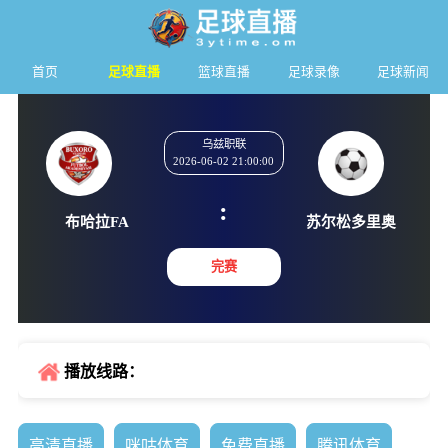
首页
足球直播
篮球直播
足球录像
足球新闻
乌兹职联
2026-06-02 21:00:00
:
布哈拉FA
苏尔松多
完赛
播放线路：
高清直播
咪咕体育
免费直播
腾讯体育