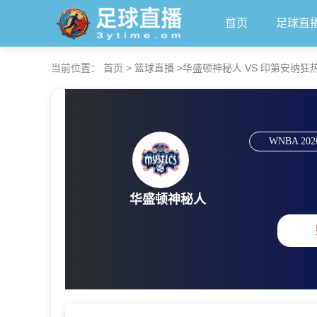
首页
足球直
当前位置：
首页
>
篮球直播
>
华盛顿神秘人 VS 印第安纳狂热 【20
WNBA
202
华盛顿神秘人