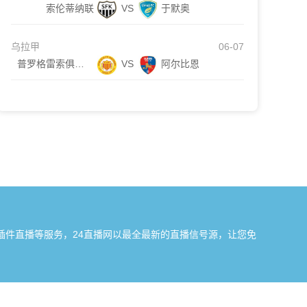
索伦蒂纳联
VS
于默奥
乌拉甲
06-07
普罗格雷索俱乐部
VS
阿尔比恩
插件直播等服务，24直播网以最全最新的直播信号源，让您免
我们会第一时间处理，谢谢。