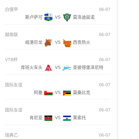
白俄甲
06-07
斯卢萨可
VS
莫洛迪兹诺
越南联
06-07
岘港巨龙
VS
西贡热火
VTB杯
06-07
库班火车头
VS
圣彼得堡泽尼特
国际友谊
06-07
阿曼
VS
莫桑比克
国际友谊
06-07
肯尼亚
VS
莱索托
瑞典乙
06-07