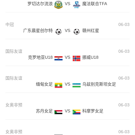
罗切达尔流浪
VS
魔法联合TFA
中冠
06-03
广东晨星创尔特
VS
赣州红星
国际友谊
06-03
克罗地亚U18
VS
挪威U18
国际友谊
06-03
缅甸女足
VS
乌兹别克斯坦女足
女奥非预
06-03
苏丹女足
VS
科摩罗女足
女奥非预
06-03