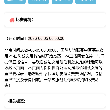
比赛详情：
【开赛时间】
2026-06-05 06:00:00
北京时间2026-06-05 06:00:00，国际友谊联赛中百慕达女
足VS伯利兹女足将准时开始比赛，24直播网会在第一时间
提供直播信号，喜欢百慕达女足与伯利兹女足的球迷可以
收藏本页面，本页面为你提供百慕达女足与伯利兹女足的
直播赛程表，助您轻松掌握国际友谊联赛赛场情况，包括
直播链接及录像回放，一站式服务让你轻松掌握比赛动
态！
相关标签: