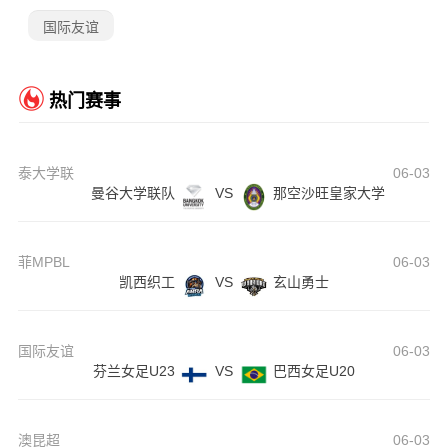
国际友谊
热门赛事
泰大学联
06-03
曼谷大学联队
VS
那空沙旺皇家大学
菲MPBL
06-03
凯西织工
VS
玄山勇士
国际友谊
06-03
芬兰女足U23
VS
巴西女足U20
澳昆超
06-03