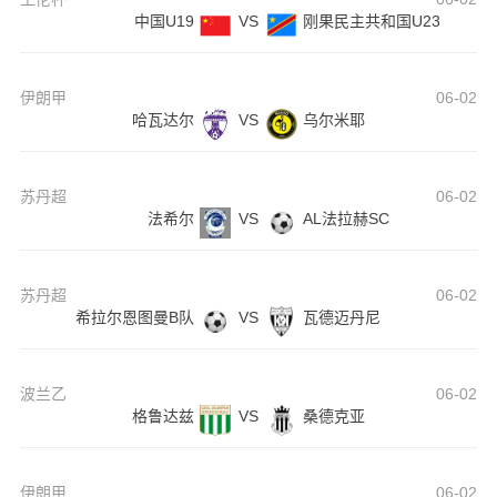
中国U19
VS
刚果民主共和国U23
伊朗甲
06-02
哈瓦达尔
VS
乌尔米耶
苏丹超
06-02
法希尔
VS
AL法拉赫SC
苏丹超
06-02
希拉尔恩图曼B队
VS
瓦德迈丹尼
波兰乙
06-02
格鲁达兹
VS
桑德克亚
伊朗甲
06-02