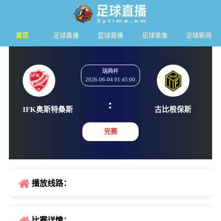
首页
足球直播
篮球直播
足球录像
足球新闻
瑞典杯
2026-06-04 01:45:00
:
IFK奥斯特桑斯
古比根
完赛
播放线路：
比赛详情：