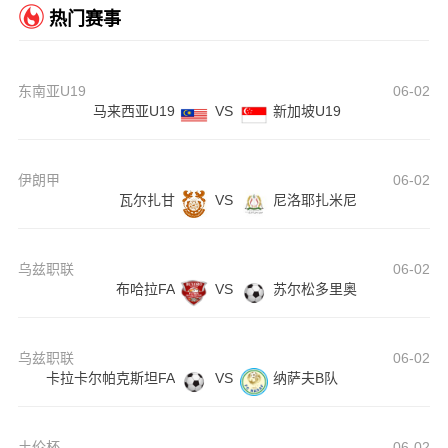
热门赛事
东南亚U19
06-02
马来西亚U19
VS
新加坡U19
伊朗甲
06-02
瓦尔扎甘
VS
尼洛耶扎米尼
乌兹职联
06-02
布哈拉FA
VS
苏尔松多里奥
乌兹职联
06-02
卡拉卡尔帕克斯坦FA
VS
纳萨夫B队
土伦杯
06-02