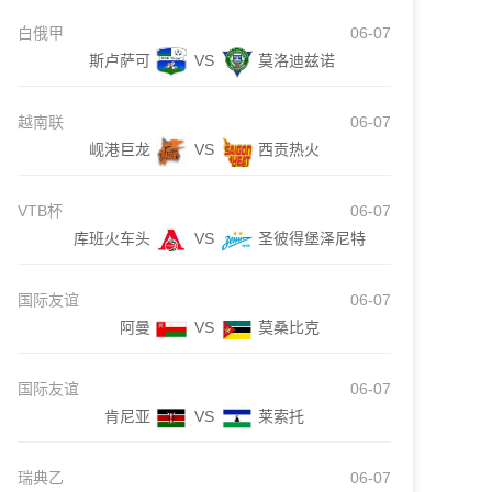
白俄甲
06-07
斯卢萨可
VS
莫洛迪兹诺
越南联
06-07
岘港巨龙
VS
西贡热火
VTB杯
06-07
库班火车头
VS
圣彼得堡泽尼特
国际友谊
06-07
阿曼
VS
莫桑比克
国际友谊
06-07
肯尼亚
VS
莱索托
瑞典乙
06-07