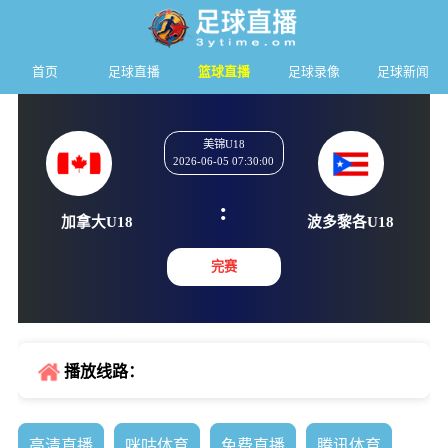
首页
足球直播
篮球直播
足球录像
足球新闻
美锦U18
2026-06-05 07:30:00
:
加拿大U18
波多黎各
完赛
播放线路：
高清直播
咪咕体育
免费直播
腾讯体育