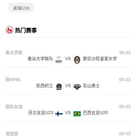
美锦U18
热门赛事
泰大学联
06-03
曼谷大学联队
VS
那空沙旺皇家大学
菲MPBL
06-03
凯西织工
VS
玄山勇士
国际友谊
06-03
芬兰女足U23
VS
巴西女足U20
澳昆超
06-03