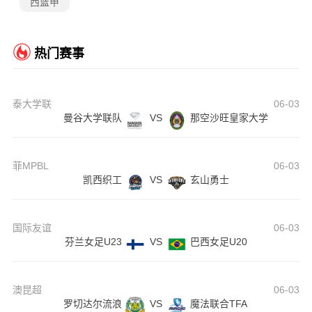
西篮甲
热门赛事
泰大学联
06-03
曼谷大学联队
VS
那空沙旺皇家大学
菲MPBL
06-03
凯西织工
VS
玄山勇士
国际友谊
06-03
芬兰女足U23
VS
巴西女足U20
澳昆超
06-03
罗切达尔流浪
VS
魔法联合TFA