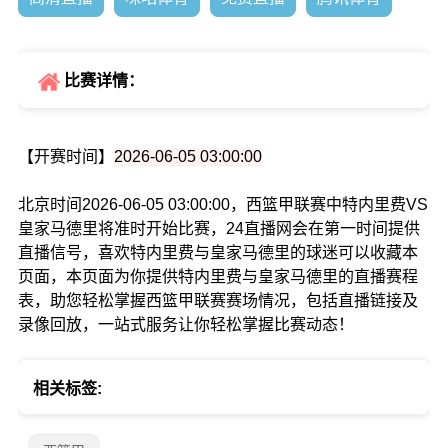
比赛详情：
【开赛时间】
2026-06-05 03:00:00
北京时间2026-06-05 03:00:00，西篮甲联赛中特内里费VS
皇家马德里将准时开始比赛，24直播网会在第一时间提供
直播信号，喜欢特内里费与皇家马德里的球迷可以收藏本
页面，本页面为你提供特内里费与皇家马德里的直播赛程
表，助您轻松掌握西篮甲联赛赛场情况，包括直播链接及
录像回放，一站式服务让你轻松掌握比赛动态！
相关标签: